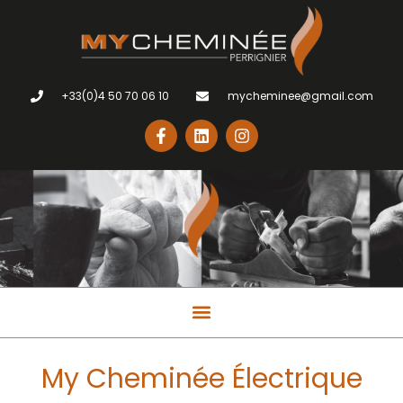
+33(0)4 50 70 06 10
mycheminee@gmail.com
My Cheminée Électrique